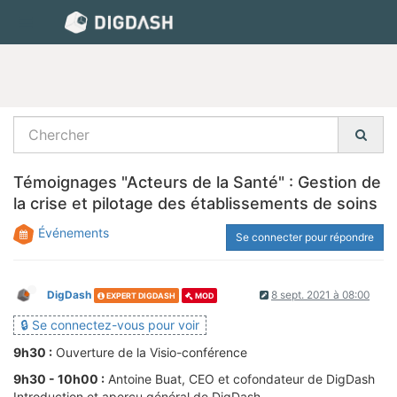
Témoignages "Acteurs de la Santé" : Gestion de
la crise et pilotage des établissements de soins
Événements
Se connecter pour répondre
DigDash
8 sept. 2021 à 08:00
EXPERT DIGDASH
MOD
🔒 Se connectez-vous pour voir
9h30 :
Ouverture de la Visio-conférence
9h30 - 10h00 :
Antoine Buat, CEO et cofondateur de DigDash
Introduction et aperçu général de DigDash