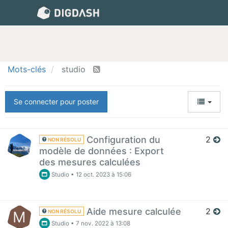
Mots-clés
studio
Se connecter pour poster
Configuration du
2
NON RÉSOLU
modèle de données : Export
des mesures calculées
Studio
•
12 oct. 2023 à 15:06
Aide mesure calculée
2
M
NON RÉSOLU
Studio
•
7 nov. 2022 à 13:08