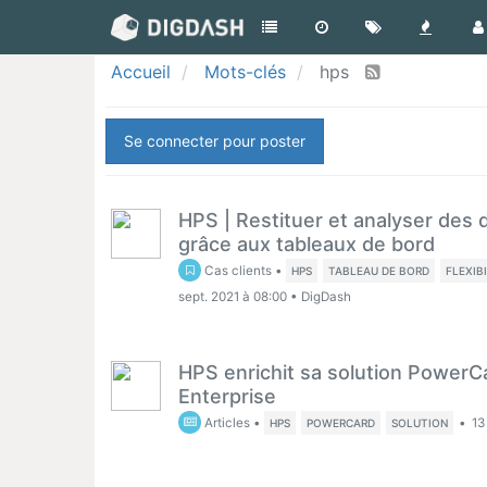
Accueil
Mots-clés
hps
Se connecter pour poster
HPS | Restituer et analyser de
grâce aux tableaux de bord
Cas clients
•
HPS
TABLEAU DE BORD
FLEXIB
sept. 2021 à 08:00
•
DigDash
HPS enrichit sa solution PowerC
Enterprise
Articles
•
•
13
HPS
POWERCARD
SOLUTION