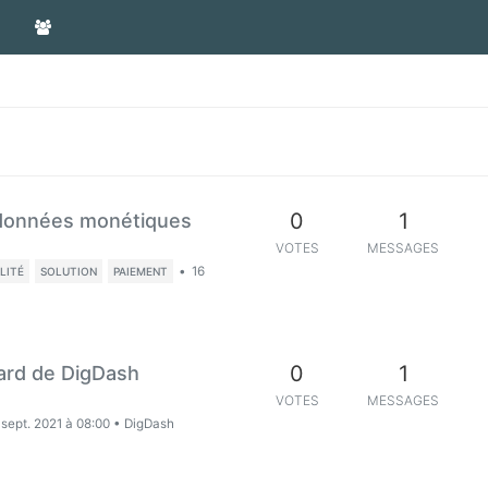
0
1
s données monétiques
VOTES
MESSAGES
•
16
ILITÉ
SOLUTION
PAIEMENT
0
1
ard de DigDash
VOTES
MESSAGES
 sept. 2021 à 08:00
•
DigDash